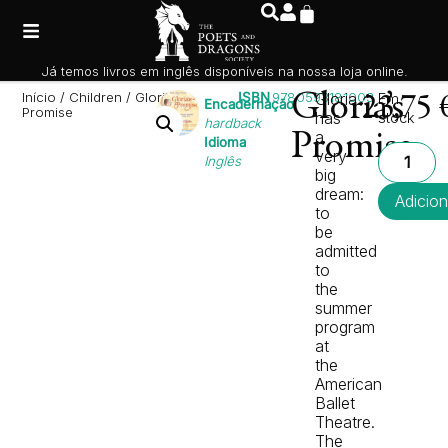
Já temos livros em inglês disponíveis na nossa loja online.
Início
/
Children
/ Gloria’s
ISBN
9780593181003
Gloria’s
Gloria
Em
23,75
Encadernação
Promise
has
stock
hardback
a
Promise
Idioma
very
Inglês
big
dream:
Adicion
to
be
admitted
to
the
summer
program
at
the
American
Ballet
Theatre.
The