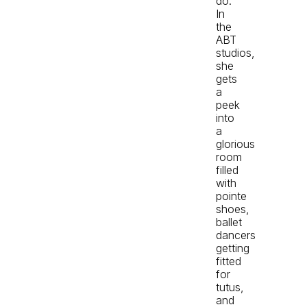
do.
In
the
ABT
studios,
she
gets
a
peek
into
a
glorious
room
filled
with
pointe
shoes,
ballet
dancers
getting
fitted
for
tutus,
and