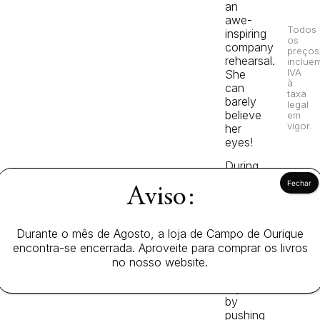
an
awe-
Todos
inspiring
os
company
preços
rehearsal.
inclue
IVA
She
à
can
taxa
barely
legal
believe
em
vigor.
her
eyes!
During
the
Aviso:
audition,
Gloria
is
determined
Durante o mês de Agosto, a loja de Campo de Ourique
to
encontra-se encerrada. Aproveite para comprar os livros
make
no nosso website.
an
impression
by
pushing