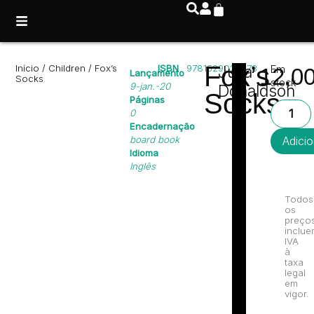
Fox’s
Início
/
Children
/ Fox’s
ISBN
9781529023473
Julia
Em
12,0
Lançamento
Socks
stock
9-jan.-20
Donaldson
Socks
Páginas
0
Encadernação
board book
Adicio
Idioma
Inglês
Todos
os
preço
inclue
IVA
à
taxa
legal
em
vigor.