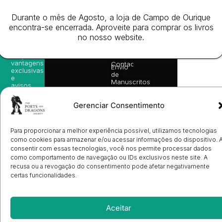
as
English
2026
Política
nossas
Todos
Autores
de
Durante o mês de Agosto, a loja de Campo de Ourique
sugestões
os
Cookies
Eventos
de
encontra-se encerrada. Aproveite para comprar os livros
direitos
(EU)
Prémio
leitura,
no nosso website.
reservado
Livro de
Ulysses
novidades
Reclamações
sobre
Sobre
info@poetsandragons.com
Eletrónico
Infantil
Adulto
Bookshop
lançamentos,
Nós
vantagens
Contactos
Envio
exclusivas
de
e
Manuscritos
avisos
Candidatura
diretamente
de
no seu
Ilustradores
Gerenciar Consentimento
e-mail.
Registo
de
Livrarias
Subscrever
Para proporcionar a melhor experiência possível, utilizamos tecnologias
como cookies para armazenar e/ou acessar informações do dispositivo. 
consentir com essas tecnologias, você nos permite processar dados
como comportamento de navegação ou IDs exclusivos neste site. A
recusa ou a revogação do consentimento pode afetar negativamente
certas funcionalidades.
Aceitar