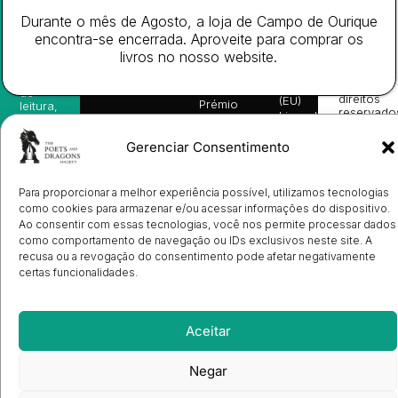
da
Gerais de
Turn
newsletter
Editora
Venda
On
Durante o mês de Agosto, a loja de Campo de Ourique
e
Books
Política de
Labs
encontra-se encerrada. Aproveite para comprar os
receba
in
privacidade
©
as
livros no nosso website.
English
2026
Política
nossas
Todos
Autores
de
sugestões
os
Cookies
Eventos
de
direitos
(EU)
Prémio
leitura,
reservado
Livro de
Ulysses
novidades
Reclamações
sobre
Sobre
info@poetsandragons.com
Eletrónico
Infantil
Adulto
Bookshop
lançamentos,
Nós
Gerenciar Consentimento
vantagens
Contactos
Envio
exclusivas
de
e
Para proporcionar a melhor experiência possível, utilizamos tecnologias
Manuscritos
avisos
Candidatura
como cookies para armazenar e/ou acessar informações do dispositivo.
diretamente
de
Ao consentir com essas tecnologias, você nos permite processar dados
no seu
Ilustradores
e-mail.
como comportamento de navegação ou IDs exclusivos neste site. A
Registo
recusa ou a revogação do consentimento pode afetar negativamente
de
certas funcionalidades.
Livrarias
Subscrever
Aceitar
Negar