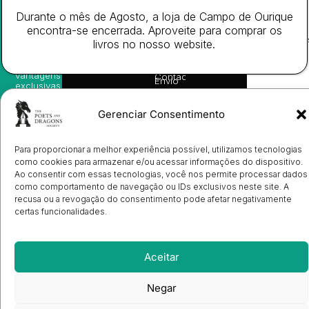
nossas
Todos
Autores
de
sugestões
Durante o mês de Agosto, a loja de Campo de Ourique
os
Cookies
Eventos
de
direitos
encontra-se encerrada. Aproveite para comprar os
(EU)
Prémio
leitura,
reservado
Livro de
Ulysses
livros no nosso website.
novidades
Reclamações
sobre
Sobre
info@poetsandragons.com
Eletrónico
Infantil
Adulto
Bookshop
lançamentos,
Nós
vantagens
Contactos
Envio
exclusivas
de
e
Manuscritos
avisos
Candidatura
Gerenciar Consentimento
diretamente
de
no seu
Ilustradores
e-mail.
Registo
Para proporcionar a melhor experiência possível, utilizamos tecnologias
de
como cookies para armazenar e/ou acessar informações do dispositivo.
Livrarias
Subscrever
Ao consentir com essas tecnologias, você nos permite processar dados
como comportamento de navegação ou IDs exclusivos neste site. A
recusa ou a revogação do consentimento pode afetar negativamente
certas funcionalidades.
Aceitar
Negar