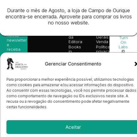
Durante o mês de Agosto, a loja de Campo de Ourique
encontra-se encerrada. Aproveite para comprar os livros
Newsletter
Acesso
Informação
no nosso website.
Website
Subscreva-
Rápido
Legal
Desenvolv
se na
Livros
Condições
por
nossa
da
Gerais de
Turn
newsletter
Editora
Venda
On
e
Books
Política de
Labs
receba
in
privacidade
©
as
English
2026
Política
nossas
Todos
Autores
de
sugestões
Gerenciar Consentimento
os
Cookies
Eventos
de
direitos
(EU)
Prémio
leitura,
reservado
Livro de
Ulysses
novidades
Para proporcionar a melhor experiência possível, utilizamos tecnologias
Reclamações
sobre
Sobre
info@poetsandragons.com
Eletrónico
Infantil
Adulto
Bookshop
como cookies para armazenar e/ou acessar informações do dispositivo.
lançamentos,
Nós
Ao consentir com essas tecnologias, você nos permite processar dados
vantagens
Contactos
Envio
exclusivas
como comportamento de navegação ou IDs exclusivos neste site. A
de
e
recusa ou a revogação do consentimento pode afetar negativamente
Manuscritos
avisos
Candidatura
certas funcionalidades.
diretamente
de
no seu
Ilustradores
e-mail.
Registo
e
Aceitar
Entrada
Subscrever
de