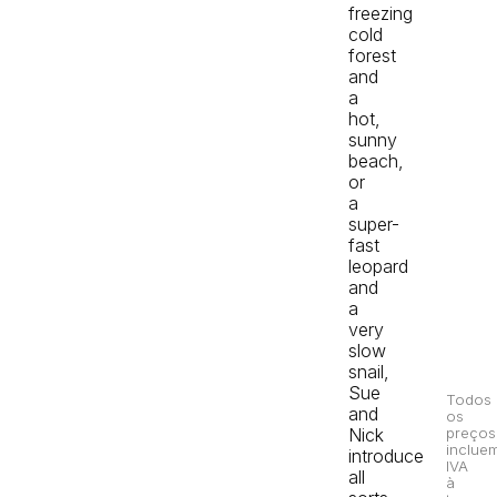
freezing
cold
forest
and
a
hot,
sunny
beach,
or
a
super-
fast
leopard
and
a
very
slow
snail,
Sue
Todos
and
os
Nick
preços
inclue
introduce
IVA
all
à