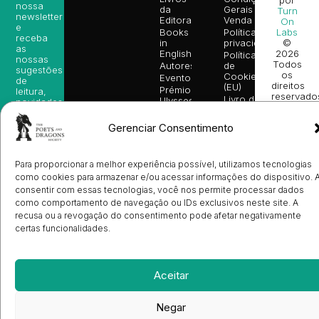
por
nossa
da
Gerais de
Turn
newsletter
Editora
Venda
On
e
Books
Política de
Labs
receba
in
privacidade
©
as
English
2026
Política
nossas
Todos
Autores
de
sugestões
os
Cookies
Eventos
de
direitos
(EU)
Prémio
leitura,
reservado
Livro de
Ulysses
novidades
Reclamações
sobre
Sobre
info@poetsandragons.com
Eletrónico
Infantil
Adulto
Bookshop
lançamentos,
Nós
Gerenciar Consentimento
vantagens
Contactos
Envio
exclusivas
de
e
Manuscritos
Para proporcionar a melhor experiência possível, utilizamos tecnologias
avisos
Candidatura
diretamente
como cookies para armazenar e/ou acessar informações do dispositivo. 
de
no seu
consentir com essas tecnologias, você nos permite processar dados
Ilustradores
e-mail.
como comportamento de navegação ou IDs exclusivos neste site. A
Registo
de
recusa ou a revogação do consentimento pode afetar negativamente
Livrarias
Subscrever
certas funcionalidades.
Aceitar
Negar