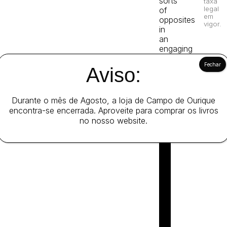
sorts
taxa
legal
of
em
opposites
vigor.
in
an
engaging
and
memorable
Aviso:
way.
Durante o mês de Agosto, a loja de Campo de Ourique
encontra-se encerrada. Aproveite para comprar os livros
no nosso website.