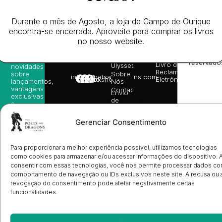
da
Gerais de
Turn
newsletter
Editora
Venda
On
e
Books
Política de
Labs
Durante o mês de Agosto, a loja de Campo de Ourique
receba
in
privacidade
©
as
encontra-se encerrada. Aproveite para comprar os livros
English
2026
Política
nossas
no nosso website.
Todos
Autores
de
sugestões
os
Cookies
Eventos
de
direitos
(EU)
Prémio
leitura,
reservado
Livro de
Ulysses
novidades
Reclamações
sobre
Sobre
info@poetsandragons.com
Eletrónico
Infantil
Adulto
Bookshop
lançamentos,
Nós
vantagens
Contactos
Envio
exclusivas
de
e
Manuscritos
avisos
Candidatura
diretamente
Gerenciar Consentimento
de
no seu
Ilustradores
e-mail.
Registo
de
Para proporcionar a melhor experiência possível, utilizamos tecnologias
Livrarias
Subscrever
como cookies para armazenar e/ou acessar informações do dispositivo. 
consentir com essas tecnologias, você nos permite processar dados c
comportamento de navegação ou IDs exclusivos neste site. A recusa ou 
revogação do consentimento pode afetar negativamente certas
funcionalidades.