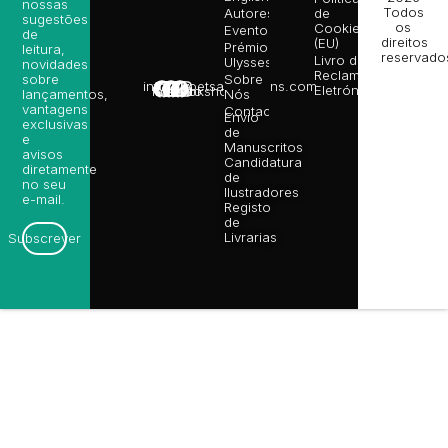
nossas
Todos
Autores
de
sugestões
os
Cookies
Eventos
de
direitos
(EU)
Prémio
leitura,
reservado
Livro de
Ulysses
novidades
Reclamações
sobre
Sobre
info@poetsandragons.com
Eletrónico
Infantil
Adulto
Bookshop
lançamentos,
Nós
vantagens
Contactos
Envio
exclusivas
de
e
Manuscritos
avisos
Candidatura
diretamente
de
no seu
Ilustradores
e-mail.
Registo
de
Livrarias
Subscrever