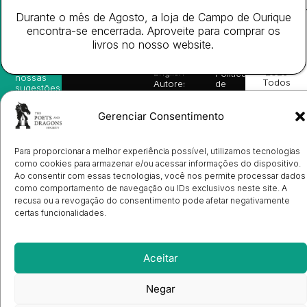
Website
Subscreva-
Rápido
Legal
Desenvolv
se na
Durante o mês de Agosto, a loja de Campo de Ourique
Livros
Condições
por
nossa
da
Gerais de
encontra-se encerrada. Aproveite para comprar os
Turn
newsletter
Editora
Venda
On
livros no nosso website.
e
Books
Política de
Labs
receba
in
privacidade
©
as
English
2026
Política
nossas
Todos
Autores
de
sugestões
os
Cookies
Eventos
de
direitos
(EU)
Prémio
leitura,
reservado
Gerenciar Consentimento
Livro de
Ulysses
novidades
Reclamações
sobre
Sobre
info@poetsandragons.com
Eletrónico
Infantil
Adulto
Bookshop
lançamentos,
Nós
vantagens
Contactos
Para proporcionar a melhor experiência possível, utilizamos tecnologias
Envio
exclusivas
como cookies para armazenar e/ou acessar informações do dispositivo.
de
e
Manuscritos
Ao consentir com essas tecnologias, você nos permite processar dados
avisos
Candidatura
como comportamento de navegação ou IDs exclusivos neste site. A
diretamente
de
recusa ou a revogação do consentimento pode afetar negativamente
no seu
Ilustradores
e-mail.
certas funcionalidades.
Registo
de
Livrarias
Subscrever
Aceitar
Negar