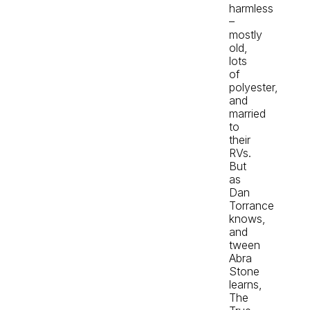
harmless
–
mostly
old,
lots
of
polyester,
and
married
to
their
RVs.
But
as
Dan
Torrance
knows,
and
tween
Abra
Stone
learns,
The