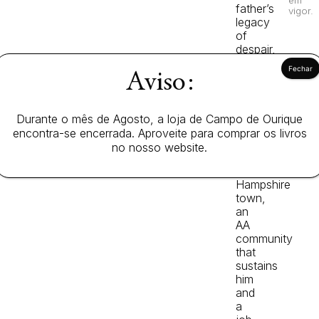
em
father’s
vigor.
legacy
of
despair,
alcoholism,
Aviso:
and
violence.
Finally,
he
Durante o mês de Agosto, a loja de Campo de Ourique
settles
encontra-se encerrada. Aproveite para comprar os livros
in
no nosso website.
a
New
Hampshire
town,
an
AA
community
that
sustains
him
and
a