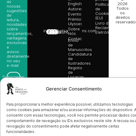
as
English
2026
Política
nossas
Todos
Autores
de
sugestões
os
Cookies
Eventos
de
direitos
(EU)
Prémio
leitura,
reservado
Livro de
Ulysses
novidades
Reclamações
sobre
Sobre
info@poetsandragons.com
Eletrónico
Infantil
Adulto
Bookshop
lançamentos,
Nós
vantagens
Contactos
Envio
exclusivas
de
e
Manuscritos
avisos
Candidatura
diretamente
de
no seu
Ilustradores
e-mail.
Registo
de
Livrarias
Subscrever
Gerenciar Consentimento
Para proporcionar a melhor experiência possível, utilizamos tecnologias
como cookies para armazenar e/ou acessar informações do dispositivo. 
consentir com essas tecnologias, você nos permite processar dados c
comportamento de navegação ou IDs exclusivos neste site. A recusa ou 
revogação do consentimento pode afetar negativamente certas
funcionalidades.