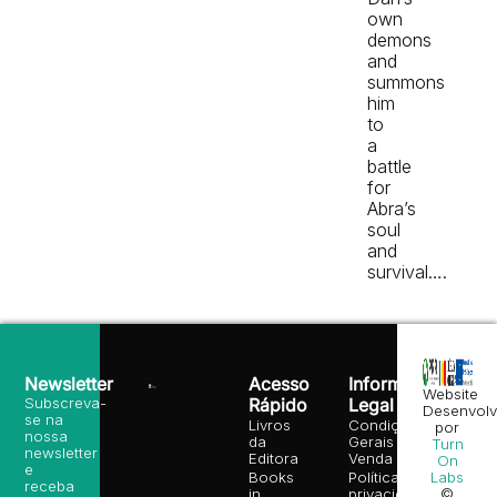
own
demons
and
summons
him
to
a
battle
for
Abra’s
soul
and
survival….
Newsletter
Acesso
Informação
Website
Subscreva-
Rápido
Legal
Desenvolv
se na
Livros
Condições
por
nossa
da
Gerais de
Turn
newsletter
Editora
Venda
On
e
Books
Política de
Labs
receba
in
privacidade
©