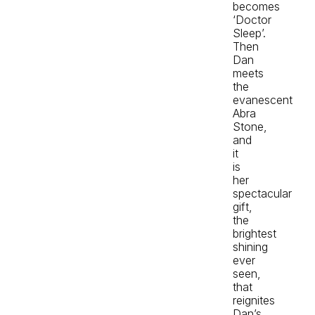
becomes
‘Doctor
Sleep’.
Then
Dan
meets
the
evanescent
Abra
Stone,
and
it
is
her
spectacular
gift,
the
brightest
shining
ever
seen,
that
reignites
Dan’s