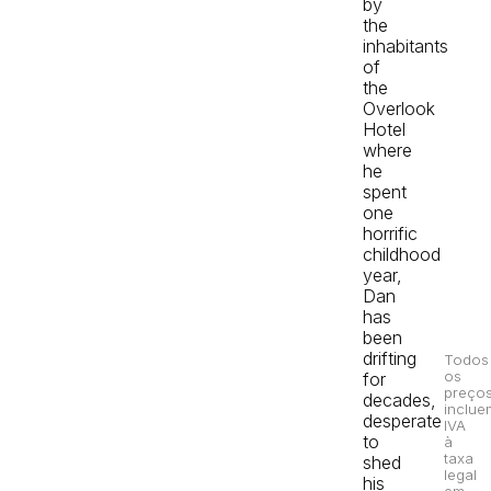
by
the
inhabitants
of
the
Overlook
Hotel
where
he
spent
one
horrific
childhood
year,
Dan
has
been
drifting
Todos
os
for
preço
decades,
inclue
desperate
IVA
to
à
taxa
shed
legal
his