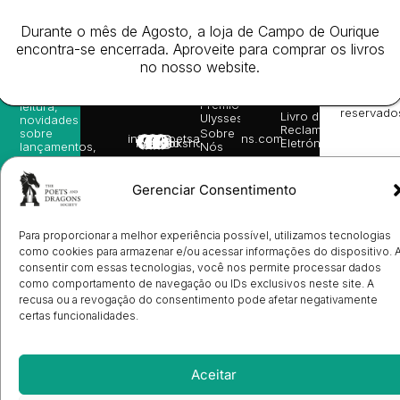
da
Gerais de
Turn
newsletter
Editora
Venda
On
e
Durante o mês de Agosto, a loja de Campo de Ourique
Books
Política de
Labs
receba
in
privacidade
©
encontra-se encerrada. Aproveite para comprar os livros
as
English
2026
Política
no nosso website.
nossas
Todos
Autores
de
sugestões
os
Cookies
Eventos
de
direitos
(EU)
Prémio
leitura,
reservado
Livro de
Ulysses
novidades
Reclamações
sobre
Sobre
info@poetsandragons.com
Eletrónico
Infantil
Adulto
Bookshop
lançamentos,
Nós
vantagens
Contactos
Envio
exclusivas
de
e
Gerenciar Consentimento
Manuscritos
avisos
Candidatura
diretamente
de
no seu
Ilustradores
Para proporcionar a melhor experiência possível, utilizamos tecnologias
e-mail.
Registo
como cookies para armazenar e/ou acessar informações do dispositivo. 
de
consentir com essas tecnologias, você nos permite processar dados
Livrarias
Subscrever
como comportamento de navegação ou IDs exclusivos neste site. A
recusa ou a revogação do consentimento pode afetar negativamente
certas funcionalidades.
Aceitar