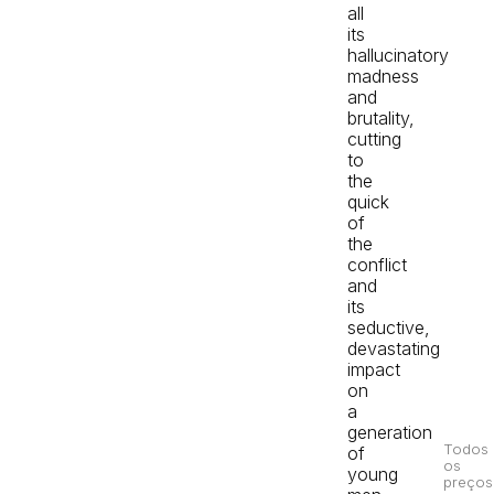
all
its
hallucinatory
madness
and
brutality,
cutting
to
the
quick
of
the
conflict
and
its
seductive,
devastating
impact
on
a
generation
Todos
of
os
young
preços