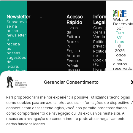
Newsletter
Acesso
Informação
Website
Subscreva-
Rápido
Legal
Desenvolv
se na
Livros
Condições
por
nossa
da
Gerais de
Turn
newsletter
Editora
Venda
On
e
Books
Política de
Labs
receba
in
privacidade
©
as
English
2026
Política
nossas
Todos
Autores
de
sugestões
os
Cookies
Eventos
de
direitos
(EU)
Prémio
leitura,
reservado
Livro de
Ulysses
novidades
Reclamações
sobre
Sobre
info@poetsandragons.com
Eletrónico
Infantil
Adulto
Bookshop
lançamentos,
Nós
Gerenciar Consentimento
vantagens
Contactos
Envio
exclusivas
de
e
Manuscritos
avisos
Para proporcionar a melhor experiência possível, utilizamos tecnologias
Candidatura
diretamente
como cookies para armazenar e/ou acessar informações do dispositivo. 
de
no seu
consentir com essas tecnologias, você nos permite processar dados
Ilustradores
e-mail.
Registo
como comportamento de navegação ou IDs exclusivos neste site. A
de
recusa ou a revogação do consentimento pode afetar negativamente
Livrarias
Subscrever
certas funcionalidades.