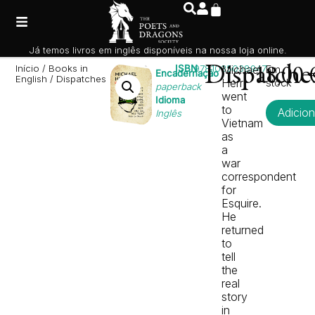
Já temos livros em inglês disponíveis na nossa loja online.
Início
/
Books in
ISBN
9781035038947
Dispatche
Michael
Em
18,00
Encadernação
English
/ Dispatches
Herr
stock
paperback
went
Idioma
to
Adicion
Inglês
Vietnam
as
a
war
correspondent
for
Esquire.
He
returned
to
tell
the
real
story
in