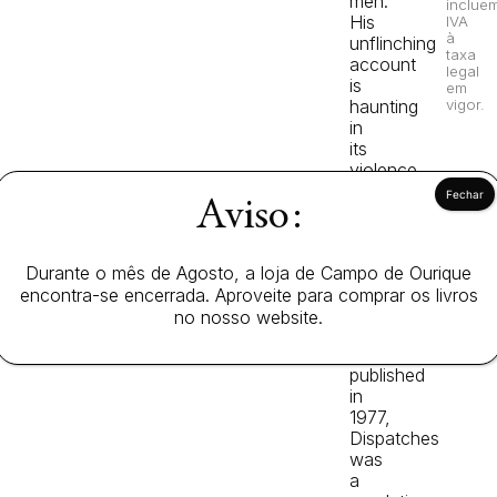
men.
inclue
His
IVA
à
unflinching
taxa
account
legal
is
em
haunting
vigor.
in
its
violence,
but
Aviso:
even
more
so
Durante o mês de Agosto, a loja de Campo de Ourique
in
encontra-se encerrada. Aproveite para comprar os livros
its
honesty.
no nosso website.
First
published
in
1977,
Dispatches
was
a