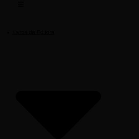
Pular
para
o
conteúdo
Livros da Editora