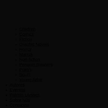
Children
Comics
Fiction
Graphic Novels
Horror
Manga
Non-fiction
Penguin Readers
Poetry
Sci-Fi
Young Adult
Autores
Eventos
Prémio Ulysses
Sobre Nós
Contactos