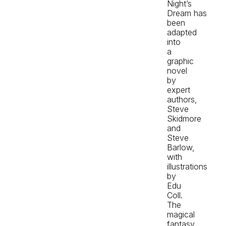
Night’s
Dream
has
been
adapted
into
a
graphic
novel
by
expert
authors,
Steve
Skidmore
and
Steve
Barlow,
with
illustrations
by
Edu
Coll.
The
magical
fantasy