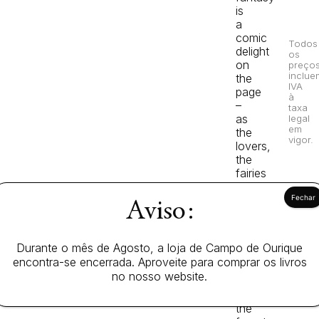
is
a
comic
Todos
delight
os
on
preço
inclue
the
IVA
page
à
–
taxa
as
legal
em
the
vigor.
lovers,
the
fairies
and
the
Aviso:
actors
bumble
and
Durante o mês de Agosto, a loja de Campo de Ourique
trick
encontra-se encerrada. Aproveite para comprar os livros
their
no nosso website.
way
through
the