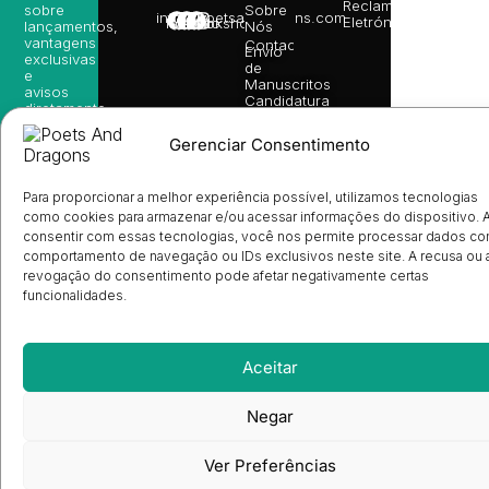
Reclamações
sobre
Sobre
info@poetsandragons.com
Eletrónico
Infantil
Adulto
Bookshop
lançamentos,
Nós
vantagens
Contactos
Envio
exclusivas
de
e
Manuscritos
avisos
Candidatura
diretamente
de
no seu
Ilustradores
e-mail.
Gerenciar Consentimento
Registo
de
Livrarias
Subscrever
Para proporcionar a melhor experiência possível, utilizamos tecnologias
como cookies para armazenar e/ou acessar informações do dispositivo. 
consentir com essas tecnologias, você nos permite processar dados c
comportamento de navegação ou IDs exclusivos neste site. A recusa ou 
revogação do consentimento pode afetar negativamente certas
funcionalidades.
Aceitar
Negar
Ver Preferências