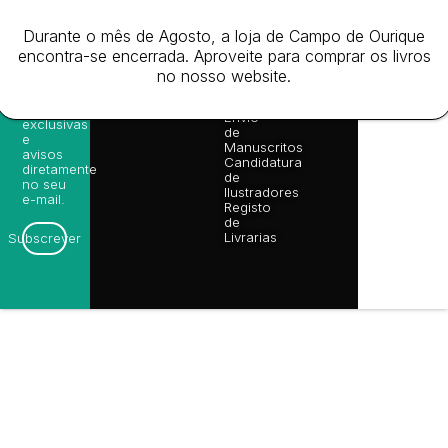
nossas
Todos
Autores
de
sugestões
os
Cookies
Eventos
de
Durante o mês de Agosto, a loja de Campo de Ourique
direitos
(EU)
Prémio
leitura,
encontra-se encerrada. Aproveite para comprar os livros
reservado
Livro de
Ulysses
novidades
no nosso website.
Reclamações
sobre
Sobre
info@poetsandragons.com
Eletrónico
Infantil
Adulto
Bookshop
lançamentos,
Nós
vantagens
Contactos
Envio
exclusivas
de
e
Manuscritos
avisos
Candidatura
diretamente
de
no seu
Ilustradores
e-mail.
Registo
de
Livrarias
Subscrever