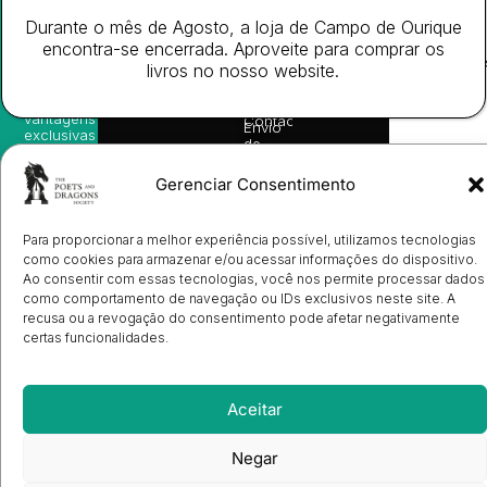
nossas
Todos
Autores
de
sugestões
Durante o mês de Agosto, a loja de Campo de Ourique
os
Cookies
Eventos
de
direitos
(EU)
encontra-se encerrada. Aproveite para comprar os
Prémio
leitura,
reservado
Livro de
Ulysses
livros no nosso website.
novidades
Reclamações
sobre
Sobre
info@poetsandragons.com
Eletrónico
Infantil
Adulto
Bookshop
lançamentos,
Nós
vantagens
Contactos
Envio
exclusivas
de
e
Manuscritos
avisos
Candidatura
Gerenciar Consentimento
diretamente
de
no seu
Ilustradores
e-mail.
Registo
Para proporcionar a melhor experiência possível, utilizamos tecnologias
de
Livrarias
Subscrever
como cookies para armazenar e/ou acessar informações do dispositivo.
Ao consentir com essas tecnologias, você nos permite processar dados
como comportamento de navegação ou IDs exclusivos neste site. A
recusa ou a revogação do consentimento pode afetar negativamente
certas funcionalidades.
Aceitar
Negar