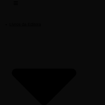
Pular
para
o
conteúdo
Livros da Editora