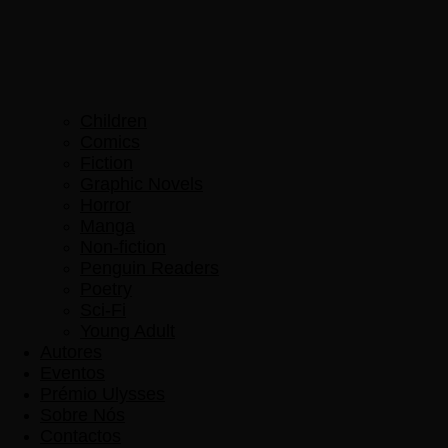
Children
Comics
Fiction
Graphic Novels
Horror
Manga
Non-fiction
Penguin Readers
Poetry
Sci-Fi
Young Adult
Autores
Eventos
Prémio Ulysses
Sobre Nós
Contactos