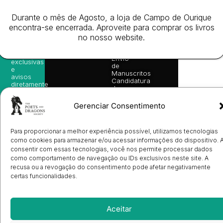
nossas
Todos
Autores
de
sugestões
os
Cookies
Eventos
Durante o mês de Agosto, a loja de Campo de Ourique
de
direitos
(EU)
Prémio
leitura,
encontra-se encerrada. Aproveite para comprar os livros
reservado
Livro de
Ulysses
novidades
no nosso website.
Reclamações
sobre
Sobre
info@poetsandragons.com
Eletrónico
Infantil
Adulto
Bookshop
lançamentos,
Nós
vantagens
Contactos
Envio
exclusivas
de
e
Manuscritos
avisos
Candidatura
diretamente
de
no seu
Ilustradores
e-mail.
Registo
Gerenciar Consentimento
de
Livrarias
Subscrever
Para proporcionar a melhor experiência possível, utilizamos tecnologias
como cookies para armazenar e/ou acessar informações do dispositivo. 
consentir com essas tecnologias, você nos permite processar dados
como comportamento de navegação ou IDs exclusivos neste site. A
recusa ou a revogação do consentimento pode afetar negativamente
certas funcionalidades.
Aceitar