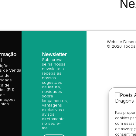
Ne
Website Desen
© 2026 Todos 
ormação
Newsletter
l
Subscreva-
se na nossa
ições
newsletter e
is de Venda
receba as
ica de
nossas
cidade
sugestões
ica de
de leitura,
es (EU)
novidades
 de
sobre
amações
lançamentos,
ónico
vantagens
exclusivas e
Para propor
avisos
cookies par
diretamente
no seu e-
com essas 
mail.
de navegaçã
consentimen