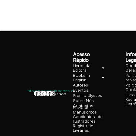
Acesso
Inf
Rápido
Lega
Livros da
Cond
Editora
Gera
Books in
Polít
English
priva
Autores
Polít
Cooki
Eventos
info@poetsandragons.com
Infantil
Adulto
Bookshop
Livro
Prémio Ulysses
Recl
Sobre Nós
Eletr
Contactos
Envio de
Manuscritos
Candidatura de
Ilustradores
Registo de
Livrarias