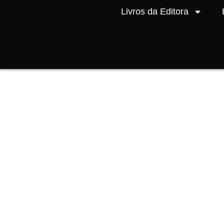
Livros da Editora
Início
/
Comics
/ Batman Superman The Worlds Fi