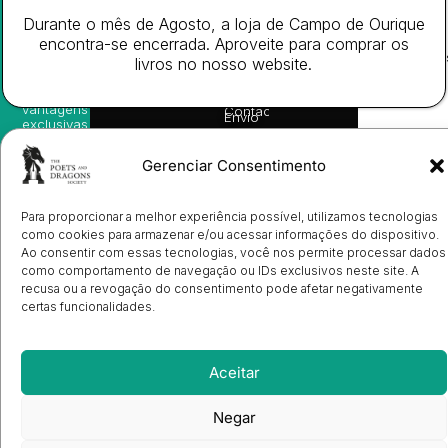
nossas
Todos
Autores
de
sugestões
Durante o mês de Agosto, a loja de Campo de Ourique
os
Cookies
Eventos
de
direitos
encontra-se encerrada. Aproveite para comprar os
(EU)
Prémio
leitura,
reservado
Livro de
Ulysses
livros no nosso website.
novidades
Reclamações
sobre
Sobre
info@poetsandragons.com
Eletrónico
Infantil
Adulto
Bookshop
lançamentos,
Nós
vantagens
Contactos
Envio
exclusivas
de
e
Manuscritos
avisos
Candidatura
Gerenciar Consentimento
diretamente
de
no seu
Ilustradores
e-mail.
Registo
Para proporcionar a melhor experiência possível, utilizamos tecnologias
de
como cookies para armazenar e/ou acessar informações do dispositivo.
Livrarias
Subscrever
Ao consentir com essas tecnologias, você nos permite processar dados
como comportamento de navegação ou IDs exclusivos neste site. A
recusa ou a revogação do consentimento pode afetar negativamente
certas funcionalidades.
Aceitar
Negar