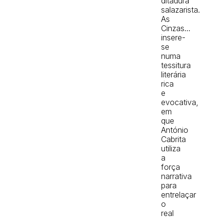
ditadura
salazarista.
As
Cinzas…
insere-
se
numa
tessitura
literária
rica
e
evocativa,
em
que
António
Cabrita
utiliza
a
força
narrativa
para
entrelaçar
o
real