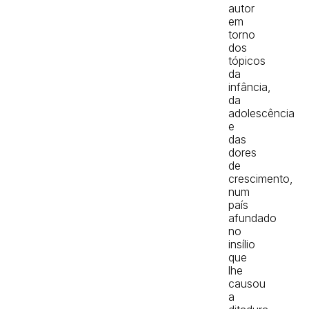
autor
em
torno
dos
tópicos
da
infância,
da
adolescência
e
das
dores
de
crescimento,
num
país
afundado
no
insílio
que
lhe
causou
a