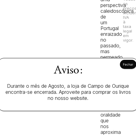
os
perspectiva
preço
caleidoscópica
inclue
de
IVA
um
à
taxa
Portugal
legal
enraizado
em
no
vigor.
passado,
mas
permeado
por
Aviso:
traços
universais.
Os
contos
Durante o mês de Agosto, a loja de Campo de Ourique
têm
encontra-se encerrada. Aproveite para comprar os livros
um
no nosso website.
elemento
de
oralidade
que
nos
aproxima