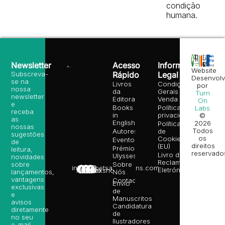
condição
humana.
Newsletter
Acesso
Informação
Website
Subscreva-
Rápido
Legal
Desenvolv
se na
Livros
Condições
por
nossa
da
Gerais de
Turn
newsletter
Editora
Venda
On
e
Books
Política de
Labs
receba
in
privacidade
©
as
English
2026
Política
nossas
Todos
Autores
de
sugestões
os
Cookies
Eventos
de
direitos
(EU)
Prémio
leitura,
reservado
Livro de
Ulysses
novidades
Reclamações
sobre
Sobre
info@poetsandragons.com
Eletrónico
Infantil
Adulto
Bookshop
lançamentos,
Nós
vantagens
Contactos
Envio
exclusivas
de
e
Manuscritos
avisos
Candidatura
diretamente
de
no seu
Ilustradores
e-mail.