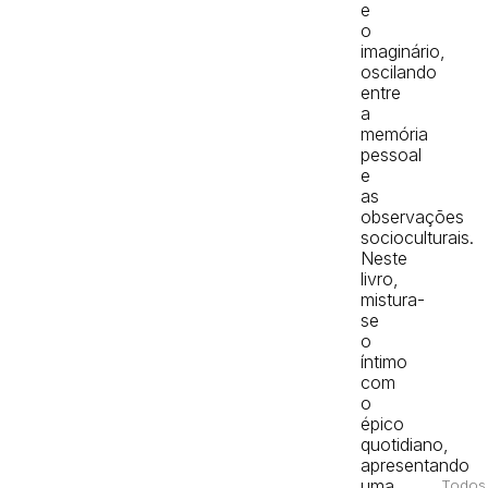
e
o
imaginário,
oscilando
entre
a
memória
pessoal
e
as
observações
socioculturais.
Neste
livro,
mistura-
se
o
íntimo
com
o
épico
quotidiano,
apresentando
uma
Todos