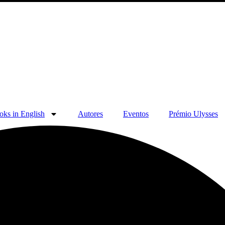
oks in English
Autores
Eventos
Prémio Ulysses