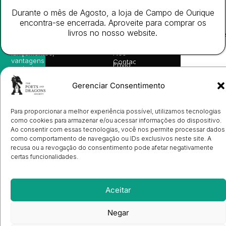
as
English
2026
Política
nossas
Todos
Durante o mês de Agosto, a loja de Campo de Ourique
Autores
de
sugestões
os
Cookies
Eventos
encontra-se encerrada. Aproveite para comprar os
de
direitos
(EU)
Prémio
leitura,
livros no nosso website.
reservado
Livro de
Ulysses
novidades
Reclamações
sobre
Sobre
info@poetsandragons.com
Eletrónico
Infantil
Adulto
Bookshop
lançamentos,
Nós
vantagens
Contactos
Envio
exclusivas
de
e
Manuscritos
avisos
Gerenciar Consentimento
Candidatura
diretamente
de
no seu
Ilustradores
e-mail.
Registo
Para proporcionar a melhor experiência possível, utilizamos tecnologias
de
como cookies para armazenar e/ou acessar informações do dispositivo.
Livrarias
Subscrever
Ao consentir com essas tecnologias, você nos permite processar dados
como comportamento de navegação ou IDs exclusivos neste site. A
recusa ou a revogação do consentimento pode afetar negativamente
certas funcionalidades.
Aceitar
Negar