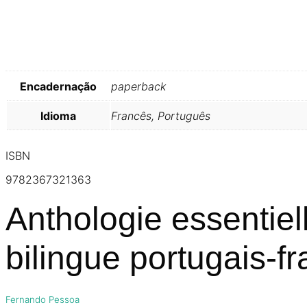
Encadernação
paperback
Idioma
Francês, Português
ISBN
9782367321363
Anthologie essentiell
bilingue portugais-fr
Fernando Pessoa