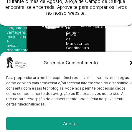
Durante o mês de Agosto, a loja de Campo de Ourique
nossas
Todos
Autores
de
sugestões
encontra-se encerrada. Aproveite para comprar os livros
os
Cookies
Eventos
de
direitos
no nosso website.
(EU)
Prémio
leitura,
reservado
Livro de
Ulysses
novidades
Reclamações
sobre
Sobre
info@poetsandragons.com
Eletrónico
Infantil
Adulto
Bookshop
lançamentos,
Nós
vantagens
Contactos
Envio
exclusivas
de
e
Manuscritos
avisos
Candidatura
diretamente
de
no seu
Ilustradores
e-mail.
Registo
Gerenciar Consentimento
de
Livrarias
Subscrever
Para proporcionar a melhor experiência possível, utilizamos tecnologias
como cookies para armazenar e/ou acessar informações do dispositivo. 
consentir com essas tecnologias, você nos permite processar dados
como comportamento de navegação ou IDs exclusivos neste site. A
recusa ou a revogação do consentimento pode afetar negativamente
certas funcionalidades.
Aceitar