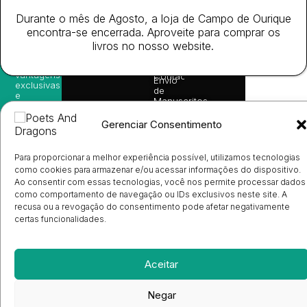
nossas
Todos
Autores
de
sugestões
Durante o mês de Agosto, a loja de Campo de Ourique
os
Cookies
Eventos
de
direitos
(EU)
encontra-se encerrada. Aproveite para comprar os
Prémio
leitura,
reservado
Livro de
Ulysses
novidades
livros no nosso website.
Reclamações
sobre
Sobre
info@poetsandragons.com
Eletrónico
Infantil
Adulto
Bookshop
lançamentos,
Nós
vantagens
Contactos
Envio
exclusivas
de
e
Manuscritos
avisos
Candidatura
diretamente
de
Gerenciar Consentimento
no seu
Ilustradores
e-mail.
Registo
de
Para proporcionar a melhor experiência possível, utilizamos tecnologias
Livrarias
Subscrever
como cookies para armazenar e/ou acessar informações do dispositivo.
Ao consentir com essas tecnologias, você nos permite processar dados
como comportamento de navegação ou IDs exclusivos neste site. A
recusa ou a revogação do consentimento pode afetar negativamente
certas funcionalidades.
Aceitar
Negar