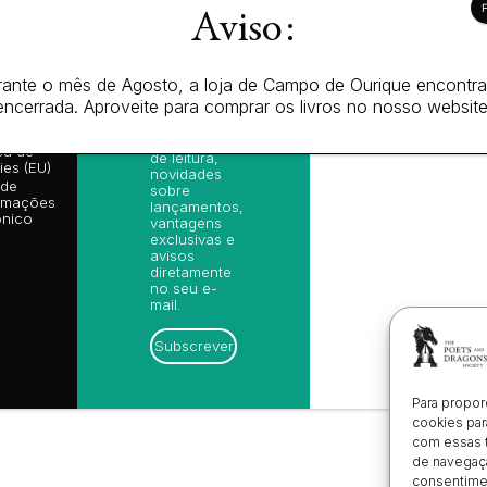
© 2026 Todos 
Aviso:
rmação
Newsletter
l
Subscreva-
se na nossa
ições
ante o mês de Agosto, a loja de Campo de Ourique encontr
newsletter e
is de Venda
encerrada. Aproveite para comprar os livros no nosso website
receba as
ica de
nossas
cidade
sugestões
ica de
de leitura,
es (EU)
novidades
 de
sobre
amações
lançamentos,
ónico
vantagens
exclusivas e
avisos
diretamente
no seu e-
mail.
Subscrever
Para propor
cookies par
com essas 
de navegaçã
consentimen