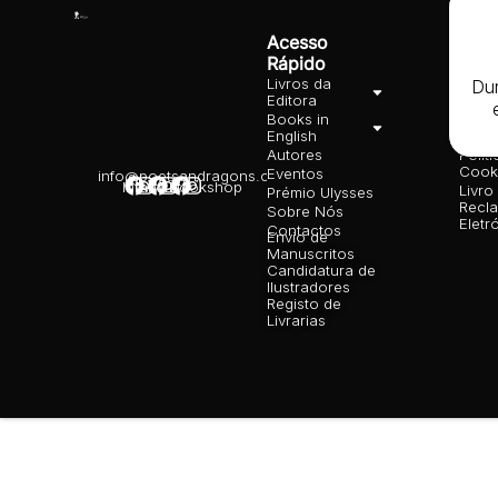
Acesso
Info
Rápido
Lega
Livros da
Cond
Dur
Editora
Gera
Books in
Polít
English
priva
Autores
Polít
Cooki
Eventos
info@poetsandragons.com
Infantil
Adulto
Bookshop
Livro
Prémio Ulysses
Recl
Sobre Nós
Eletr
Contactos
Envio de
Manuscritos
Candidatura de
Ilustradores
Registo de
Livrarias