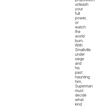
unleash
your
full
power,
or
watch
the
world
burn.
With
Smallville
under
siege
and
his
past
haunting
him,
Superman
must
decide
what
kind