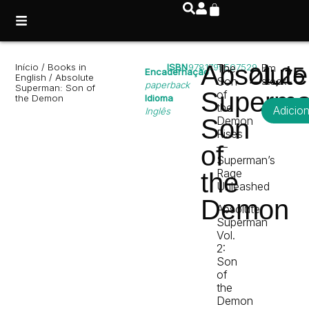
Absolute
Início
/
Books in
ISBN
9781799507529
The
Em
21,2
Encadernação
English
/ Absolute
Son
stock
paperback
Superman: Son of
Superma
of
the Demon
Idioma
the
Adicio
Inglês
Son
Demon
Rises
—
of
Superman’s
Rage
the
Unleashed
Demon
Absolute
Superman
Vol.
2:
Son
of
the
Demon