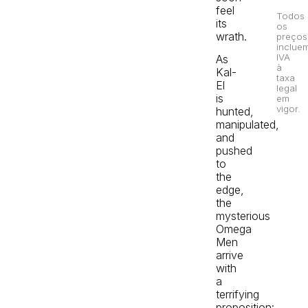
feel
Todos
its
os
wrath.
preços
inclue
IVA
As
à
Kal-
taxa
El
legal
is
em
vigor.
hunted,
manipulated,
and
pushed
to
the
edge,
the
mysterious
Omega
Men
arrive
with
a
terrifying
proposition: