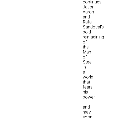
continues
Jason
Aaron
and
Rafa
Sandoval’s
bold
reimagining
of
the
Man
of
Steel
in
a
world
that
fears
his
power
—
and
may
soon