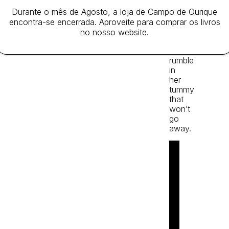
–
even
Durante o mês de Agosto, a loja de Campo de Ourique
stairs!
encontra-se encerrada. Aproveite para comprar os livros
She
no nosso website.
has
a
rumble
in
her
tummy
that
won’t
go
away.