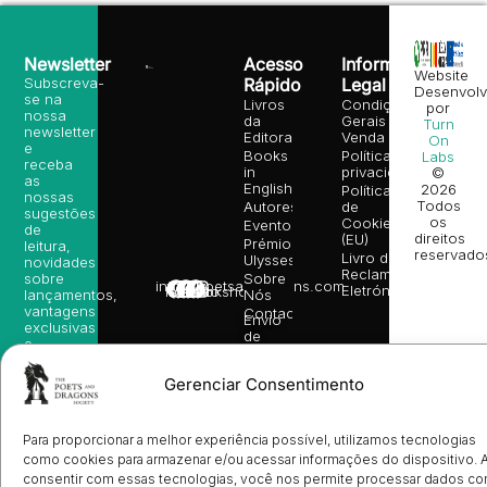
Newsletter
Acesso
Informação
Website
Subscreva-
Rápido
Legal
Desenvolv
se na
Livros
Condições
por
nossa
da
Gerais de
Turn
newsletter
Editora
Venda
On
e
Books
Política de
Labs
receba
in
privacidade
©
as
English
2026
Política
nossas
Todos
Autores
de
sugestões
os
Cookies
Eventos
de
direitos
(EU)
Prémio
leitura,
reservado
Livro de
Ulysses
novidades
Reclamações
sobre
Sobre
info@poetsandragons.com
Eletrónico
Infantil
Adulto
Bookshop
lançamentos,
Nós
vantagens
Contactos
Envio
exclusivas
de
e
Manuscritos
avisos
Candidatura
diretamente
Gerenciar Consentimento
de
no seu
Ilustradores
e-mail.
Registo
de
Para proporcionar a melhor experiência possível, utilizamos tecnologias
Livrarias
Subscrever
como cookies para armazenar e/ou acessar informações do dispositivo. 
consentir com essas tecnologias, você nos permite processar dados c