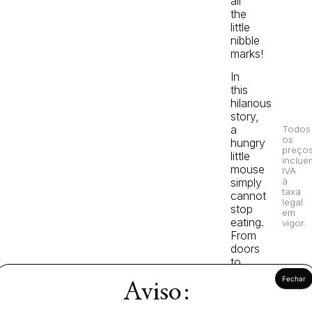
all
the
little
nibble
marks!
In
this
hilarious
story,
a
Todos
os
hungry
preço
little
inclue
mouse
IVA
simply
à
taxa
cannot
legal
stop
em
eating.
vigor.
From
doors
to
sofas
Aviso:
to
chairs