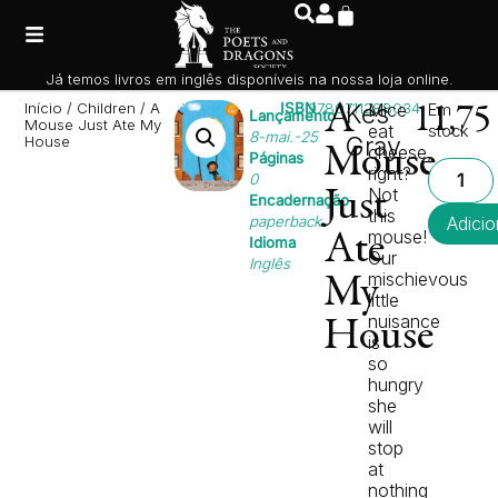
Já temos livros em inglês disponíveis na nossa loja online.
Início
/
Children
/ A
ISBN
9780711288034
A
Kes
Mice
Em
11,7
Lançamento
Mouse Just Ate My
eat
stock
8-mai.-25
Gray
House
cheese,
Mouse
Páginas
right?
0
Not
Just
Encadernação
this
paperback
Adicio
mouse!
Ate
Idioma
Our
Inglês
mischievous
My
little
nuisance
House
is
so
hungry
she
will
stop
at
nothing