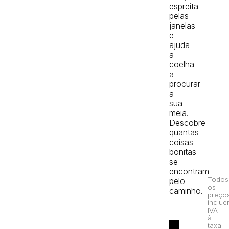
espreita
pelas
janelas
e
ajuda
a
coelha
a
procurar
a
sua
meia.
Descobre
quantas
coisas
bonitas
se
encontram
Todos
pelo
os
caminho.
preço
inclue
IVA
à
taxa