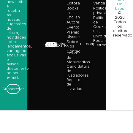
newsletter
Editora
Venda
On
e
Books
Política de
Labs
receba
in
privacidade
©
as
English
2026
Política
nossas
Todos
Autores
de
sugestões
os
Cookies
Eventos
de
direitos
(EU)
Prémio
leitura,
reservado
Livro de
Ulysses
novidades
Reclamações
sobre
Sobre
info@poetsandragons.com
Eletrónico
Infantil
Adulto
Bookshop
lançamentos,
Nós
vantagens
Contactos
Envio
exclusivas
de
e
Manuscritos
avisos
Candidatura
diretamente
de
no seu
Ilustradores
e-mail.
Registo
de
Livrarias
Subscrever