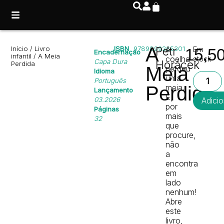
A
Início
/
Livro
ISBN
9789899265301
Petr
A
Em
15,5
Encadernação
infantil
/ A Meia
coelha
stock
Capa Dura
Horácek
Perdida
Meia
perdeu
Idioma
uma
Português
Perdida
meia.
Lançamento
E,
03.2026
Adicio
por
Páginas
mais
32
que
procure,
não
a
encontra
em
lado
nenhum!
Abre
este
livro,