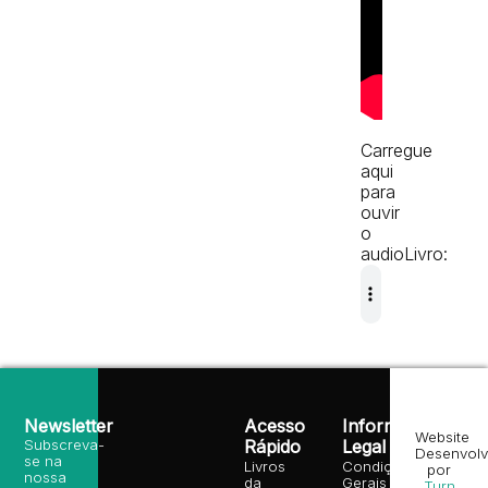
Carregue
aqui
para
ouvir
o
audioLivro:
Newsletter
Acesso
Informação
Website
Subscreva-
Rápido
Legal
Desenvolv
se na
Livros
Condições
por
nossa
da
Gerais de
Turn