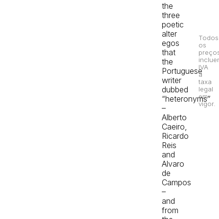
the
three
poetic
alter
Todos
egos
os
that
preço
inclue
the
IVA
Portuguese
à
writer
taxa
dubbed
legal
em
“heteronyms”
vigor.
–
Alberto
Caeiro,
Ricardo
Reis
and
Alvaro
de
Campos
–
and
from