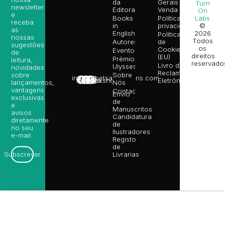
da
Gerais de
Turn
newsletter
Editora
Venda
On
e
Books
Política de
Labs
receba
in
privacidade
©
as
English
2026
Política
nossas
Todos
Autores
de
sugestões
os
Cookies
Eventos
de
direitos
(EU)
Prémio
leitura,
reservado
Livro de
Ulysses
novidades
Reclamações
sobre
Sobre
info@poetsandragons.com
Eletrónico
Infantil
Adulto
Bookshop
lançamentos,
Nós
vantagens
Contactos
Envio
exclusivas
de
e
Manuscritos
avisos
Candidatura
diretamente
de
no seu
Ilustradores
e-mail.
Registo
de
Livrarias
Subscrever