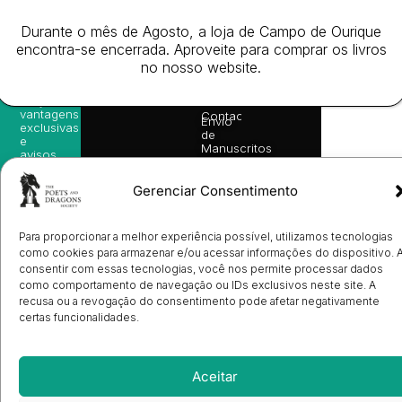
as
English
2026
Política
nossas
Todos
Autores
de
Durante o mês de Agosto, a loja de Campo de Ourique
sugestões
os
Cookies
Eventos
de
encontra-se encerrada. Aproveite para comprar os livros
direitos
(EU)
Prémio
leitura,
no nosso website.
reservado
Livro de
Ulysses
novidades
Reclamações
sobre
Sobre
info@poetsandragons.com
Eletrónico
Infantil
Adulto
Bookshop
lançamentos,
Nós
vantagens
Contactos
Envio
exclusivas
de
e
Manuscritos
avisos
Candidatura
diretamente
de
no seu
Ilustradores
Gerenciar Consentimento
e-mail.
Registo
de
Livrarias
Subscrever
Para proporcionar a melhor experiência possível, utilizamos tecnologias
como cookies para armazenar e/ou acessar informações do dispositivo. 
consentir com essas tecnologias, você nos permite processar dados
como comportamento de navegação ou IDs exclusivos neste site. A
recusa ou a revogação do consentimento pode afetar negativamente
certas funcionalidades.
Aceitar