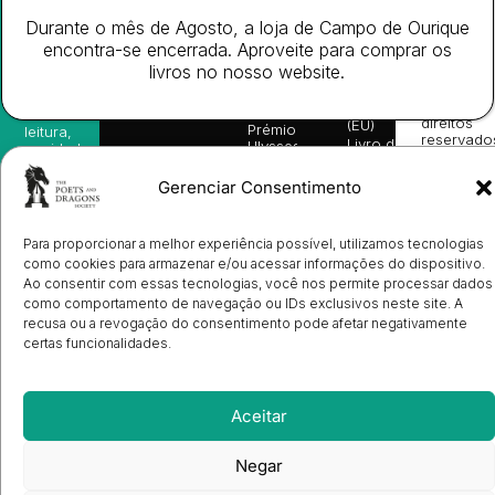
da
Gerais de
Turn
newsletter
Editora
Venda
On
Durante o mês de Agosto, a loja de Campo de Ourique
e
Books
Política de
Labs
encontra-se encerrada. Aproveite para comprar os
receba
in
privacidade
©
as
livros no nosso website.
English
2026
Política
nossas
Todos
Autores
de
sugestões
os
Cookies
Eventos
de
direitos
(EU)
Prémio
leitura,
reservado
Livro de
Ulysses
novidades
Reclamações
sobre
Sobre
info@poetsandragons.com
Eletrónico
Infantil
Adulto
Bookshop
lançamentos,
Nós
Gerenciar Consentimento
vantagens
Contactos
Envio
exclusivas
de
e
Manuscritos
Para proporcionar a melhor experiência possível, utilizamos tecnologias
avisos
Candidatura
como cookies para armazenar e/ou acessar informações do dispositivo.
diretamente
de
no seu
Ao consentir com essas tecnologias, você nos permite processar dados
Ilustradores
e-mail.
como comportamento de navegação ou IDs exclusivos neste site. A
Registo
de
recusa ou a revogação do consentimento pode afetar negativamente
Livrarias
Subscrever
certas funcionalidades.
Aceitar
Negar