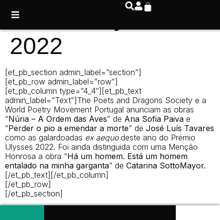
Prémio Ulysses
2022
[et_pb_section admin_label=”section”]
[et_pb_row admin_label=”row”]
[et_pb_column type=”4_4″][et_pb_text
admin_label=”Text”]The Poets and Dragons Society e a
World Poetry Movement Portugal anunciam as obras
“
Núria – A Ordem das Aves
” de
Ana Sofia Paiva
e
“
Perder o pio a emendar a morte
” de
José Luís Tavares
como as galardoadas
ex aequo
deste ano do Prémio
Ulysses 2022. Foi ainda distinguida com uma Menção
Honrosa a obra “
Há um homem. Está um homem
entalado na minha garganta
” de
Catarina SottoMayor.
[/et_pb_text][/et_pb_column]
[/et_pb_row]
[/et_pb_section]