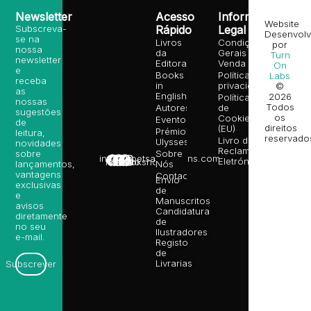
Newsletter
Acesso
Informação
Website
Subscreva-
Rápido
Legal
Desenvolv
se na
Livros
Condições
por
nossa
da
Gerais de
Turn
newsletter
Editora
Venda
On
e
Books
Política de
Labs
receba
in
privacidade
©
as
English
2026
Política
nossas
Todos
Autores
de
sugestões
os
Cookies
Eventos
de
direitos
(EU)
Prémio
leitura,
reservado
Livro de
Ulysses
novidades
Reclamações
sobre
Sobre
info@poetsandragons.com
Eletrónico
Infantil
Adulto
Bookshop
lançamentos,
Nós
vantagens
Contactos
Envio
exclusivas
de
e
Manuscritos
avisos
Candidatura
diretamente
de
no seu
Ilustradores
e-mail.
Registo
de
Livrarias
Subscrever