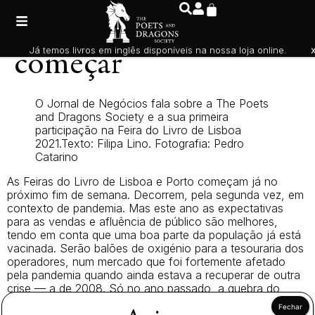
A Festa dos livros vai
Já temos livros em inglês disponíveis na nossa loja online.
começar
O Jornal de Negócios fala sobre a The Poets
and Dragons Society e a sua primeira
participação na Feira do Livro de Lisboa
2021.Texto: Filipa Lino. Fotografia: Pedro
Catarino
As Feiras do Livro de Lisboa e Porto começam já no
próximo fim de semana. Decorrem, pela segunda vez, em
contexto de pandemia. Mas este ano as expectativas
para as vendas e afluência de público são melhores,
tendo em conta que uma boa parte da população já está
vacinada. Serão balões de oxigénio para a tesouraria dos
operadores, num mercado que foi fortemente afetado
pela pandemia quando ainda estava a recuperar de outra
crise — a de 2008. Só no ano passado, a quebra do
valor de mercado foi de 17%. Os olhos das editoras estão