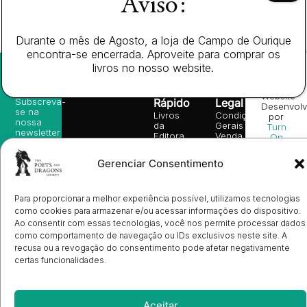
Aviso:
voltados para o Natal, o grande impulsionador das vendas
de livros em Portugal.
Durante o mês de Agosto, a loja de Campo de Ourique
encontra-se encerrada. Aproveite para comprar os
livros no nosso website.
Newsletter
Acesso
Informação
Website
Subscreva-
Rápido
Legal
Desenvolv
se na
Livros
Condições
por
nossa
da
Gerais de
Turn
newsletter
Editora
Venda
On
e
Books
Política de
Labs
receba
in
privacidade
©
Gerenciar Consentimento
as
English
2026
Política
nossas
Todos
Autores
de
sugestões
os
Cookies
Eventos
de
Para proporcionar a melhor experiência possível, utilizamos tecnologias
direitos
(EU)
Prémio
leitura,
reservado
como cookies para armazenar e/ou acessar informações do dispositivo.
Livro de
Ulysses
novidades
Reclamações
Ao consentir com essas tecnologias, você nos permite processar dados
sobre
Sobre
info@poetsandragons.com
Eletrónico
Infantil
Adulto
Bookshop
lançamentos,
Nós
como comportamento de navegação ou IDs exclusivos neste site. A
vantagens
Contactos
recusa ou a revogação do consentimento pode afetar negativamente
Envio
exclusivas
certas funcionalidades.
de
e
Manuscritos
avisos
Candidatura
diretamente
de
no seu
Ilustradores
Aceitar
e-mail.