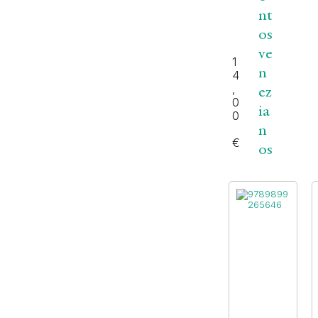
nt
os
ve
1
n
4
,
ez
0
ia
0
n
€
os