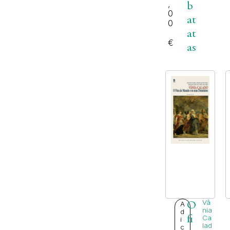
,
b
0
at
0
at
€
as
Vâ
A
O
nia
d
fi
Ca
i
lad
c