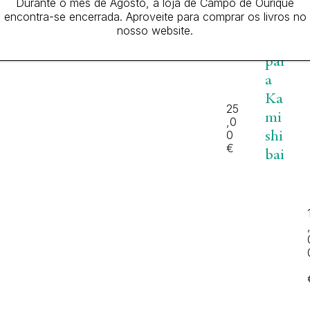
Durante o mês de Agosto, a loja de Campo de Ourique
Te
n
encontra-se encerrada. Aproveite para comprar os livros no
a
atr
nosso website.
r
o
par
a
Ka
25
mi
,0
0
shi
€
bai